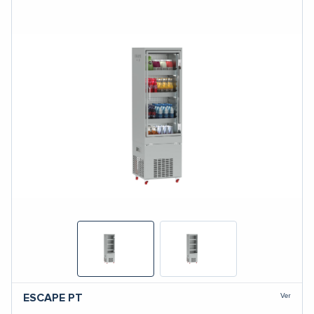
Ver
ESCAPE
PT