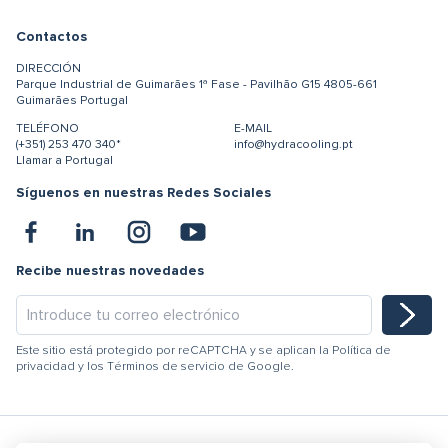
Contactos
DIRECCIÓN
Parque Industrial de Guimarães
1ª Fase - Pavilhão G15
4805-661
Guimarães
Portugal
TELÉFONO
E-MAIL
(+351) 253 470 340*
info@hydracooling.pt
Llamar a Portugal
Síguenos en nuestras Redes Sociales
Recibe nuestras novedades
Este sitio está protegido por reCAPTCHA y se aplican la
Política de
privacidad
y los
Términos de servicio
de Google.