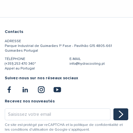
Contacts
ADRESSE
Parque Industrial de Guimarães
1ª Fase - Pavilhão G15
4805-661
Guimarães
Portugal
TÉLÉPHONE
E-MAIL
(+351) 253 470 340*
info@hydracooling.pt
Appel au Portugal
Suivez-nous sur nos réseaux sociaux
Recevez nos nouveautés
Ce site est protégé par reCAPTCHA et la
politique de confidentialité
et
les
conditions d'utilisation
de Google s'appliquent.