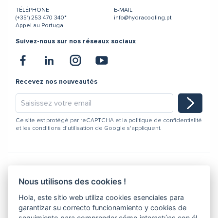
TÉLÉPHONE
E-MAIL
(+351) 253 470 340*
info@hydracooling.pt
Appel au Portugal
Suivez-nous sur nos réseaux sociaux
Recevez nos nouveautés
Ce site est protégé par reCAPTCHA et la
politique de confidentialité
et les
conditions d'utilisation
de Google s'appliquent.
Nous utilisons des cookies !
Hydracooling 2026 - Tous droits réservés
Hola, este sitio web utiliza cookies esenciales para
Code de conduite
garantizar su correcto funcionamiento y cookies de
Politique de Qualité
seguimiento para comprender cómo interactúas con él.