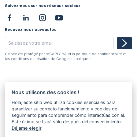
Suivez-nous sur nos réseaux sociaux
Recevez nos nouveautés
Ce site est protégé par reCAPTCHA et la
politique de confidentialité
et
les
conditions d'utilisation
de Google s'appliquent.
Nous utilisons des cookies !
Hydracooling 2026 - Tous droits réservés
Hola, este sitio web utiliza cookies esenciales para
Code de conduite
garantizar su correcto funcionamiento y cookies de
Politique de Qualité
seguimiento para comprender cómo interactúas con él.
Canal de dénonciation
Este último se fijará sólo después del consentimiento.
Déjame elegir
Politique de Confidentialité
Conditions Générales