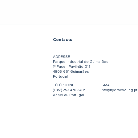
Contacts
ADRESSE
Parque Industrial de Guimarães
1ª Fase - Pavilhão G15
4805-661 Guimarães
Portugal
TÉLÉPHONE
E-MAIL
(+351) 253 470 340*
info@hydracooling.pt
Appel au Portugal