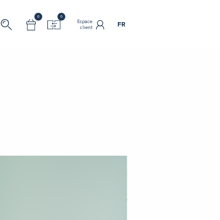
0
0
Espace
FR
client