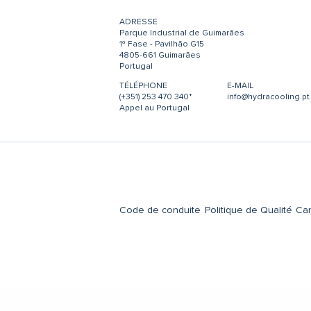
ADRESSE
Parque Industrial de Guimarães
1ª Fase - Pavilhão G15
4805-661 Guimarães
Portugal
TÉLÉPHONE
E-MAIL
(+351) 253 470 340*
info@hydracooling.pt
Appel au Portugal
Code de conduite
Politique de Qualité
Can