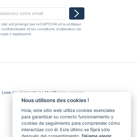
 site est protégé par reCAPTCHA et la
politique
 confidentialité
et les
conditions d'utilisation
de
ogle s'appliquent.
Livre de réclamations
Modifier les cookies
Nous utilisons des cookies !
Hola, este sitio web utiliza cookies esenciales
para garantizar su correcto funcionamiento y
cookies de seguimiento para comprender cómo
interactúas con él. Este último se fijará sólo
después del consentimiento.
Déjame elegir