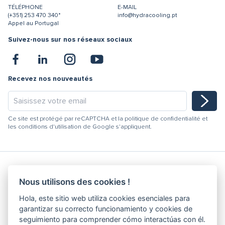
TÉLÉPHONE
E-MAIL
(+351) 253 470 340*
info@hydracooling.pt
Appel au Portugal
Suivez-nous sur nos réseaux sociaux
Recevez nos nouveautés
Ce site est protégé par reCAPTCHA et la
politique de confidentialité
et
les
conditions d'utilisation
de Google s'appliquent.
Nous utilisons des cookies !
Hydracooling 2026 - Tous droits réservés
Hola, este sitio web utiliza cookies esenciales para
Code de conduite
garantizar su correcto funcionamiento y cookies de
Politique de Qualité
seguimiento para comprender cómo interactúas con él.