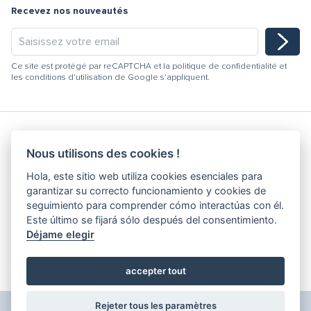
Recevez nos nouveautés
Ce site est protégé par reCAPTCHA et la
politique de confidentialité
et
les
conditions d'utilisation
de Google s'appliquent.
Nous utilisons des cookies !
Hydracooling 2026 - Tous droits réservés
Hola, este sitio web utiliza cookies esenciales para
Code de conduite
garantizar su correcto funcionamiento y cookies de
Politique de Qualité
seguimiento para comprender cómo interactúas con él.
Canal de dénonciation
Este último se fijará sólo después del consentimiento.
Déjame elegir
Politique de Confidentialité
Conditions Générales
Livre de réclamations
accepter tout
Modifier les cookies
Rejeter tous les paramètres