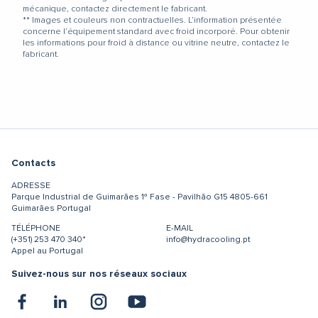
mécanique, contactez directement le fabricant.
** Images et couleurs non contractuelles. L’information présentée
concerne l’équipement standard avec froid incorporé. Pour obtenir
les informations pour froid à distance ou vitrine neutre, contactez le
fabricant.
Contacts
ADRESSE
Parque Industrial de Guimarães
1ª Fase - Pavilhão G15
4805-661
Guimarães
Portugal
TÉLÉPHONE
E-MAIL
(+351) 253 470 340*
info@hydracooling.pt
Appel au Portugal
Suivez-nous sur nos réseaux sociaux