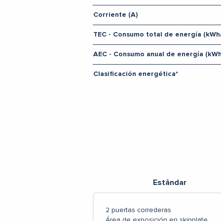
Corriente (A)
TEC - Consumo total de energía (kWh
AEC - Consumo anual de energía (kW
Clasificación energética*
Estândar
2 puertas correderas
Área de exposición en skinplate