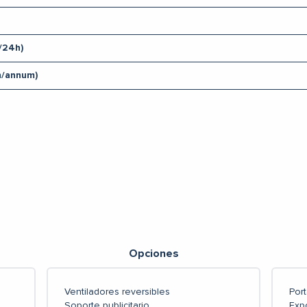
/24h)
h/annum)
Opciones
Ventiladores reversibles
Por
Soporte publicitario
Expo