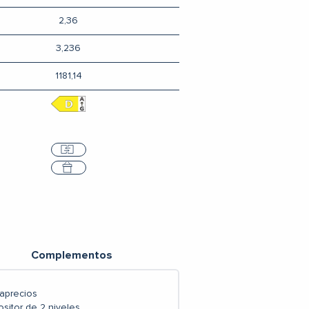
2,36
3,236
1181,14
Comparar
Seleccione
Complementos
taprecios
sitor de 2 niveles