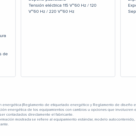
Tensión eléctrica 115 V~60 Hz / 120
Expo
V~60 Hz / 220 V~60 Hz
Sep
ura
s de
ción energética (Reglamento de etiquetado energético y Reglamento de diseño ec
cación energética de los equipamientos con cambios u opciones que involucre
er contactados directamente el fabricante.
formación mostrada se refiere al equipamiento estándar, modelo autocontenido, 
cante.