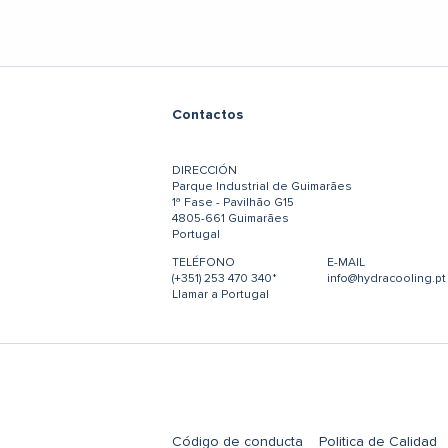
Contactos
DIRECCIÓN
Parque Industrial de Guimarães
1ª Fase - Pavilhão G15
4805-661 Guimarães
Portugal
TELÉFONO
E-MAIL
(+351) 253 470 340*
info@hydracooling.pt
Llamar a Portugal
Código de conducta
Politica de Calidad