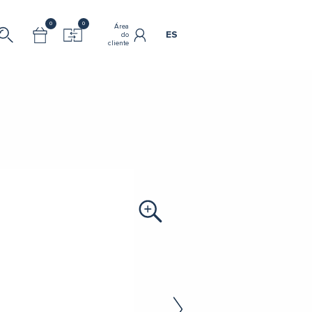
0
0
Área
ES
do
cliente