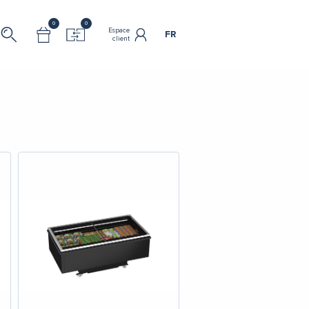
0
0
Espace
FR
client