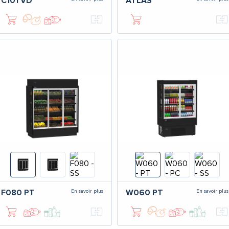
C101
VD
ATLAS
En savoir plus
En savoir plus
F080
PT
W060
PT