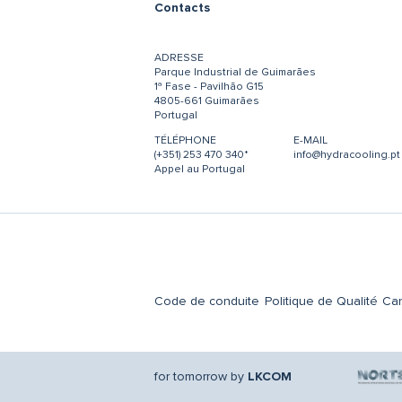
Contacts
ADRESSE
Parque Industrial de Guimarães
1ª Fase - Pavilhão G15
4805-661 Guimarães
Portugal
TÉLÉPHONE
E-MAIL
(+351) 253 470 340*
info@hydracooling.pt
Appel au Portugal
Code de conduite
Politique de Qualité
Can
for tomorrow by
LKCOM