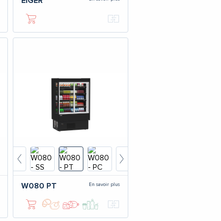
EIGER
En savoir plus
W080
PT