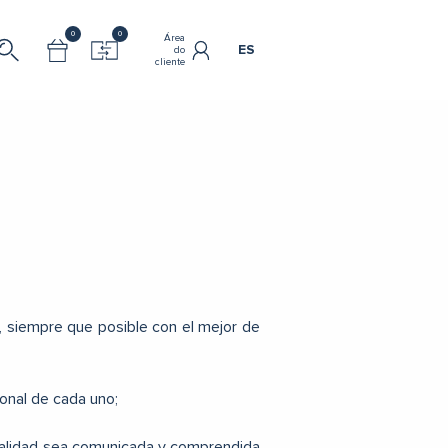
0
0
Área
ES
do
cliente
, siempre que posible con el mejor de
onal de cada uno;
 calidad sea comunicada y comprendida