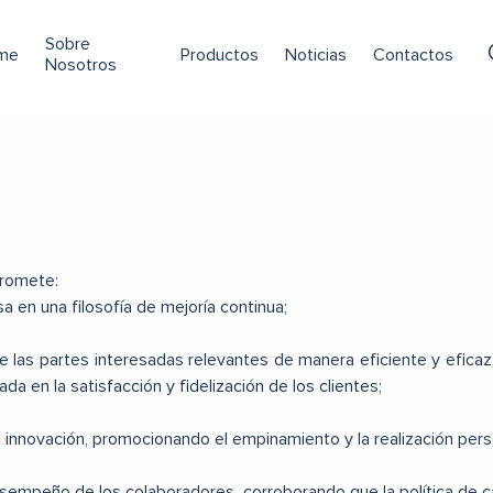
Sobre
me
Productos
Noticias
Contactos
Nosotros
promete:
 en una filosofía de mejoría continua;
e las partes interesadas relevantes de manera eficiente y eficaz
da en la satisfacción y fidelización de los clientes;
a innovación, promocionando el empinamiento y la realización pers
esempeño de los colaboradores, corroborando que la política de