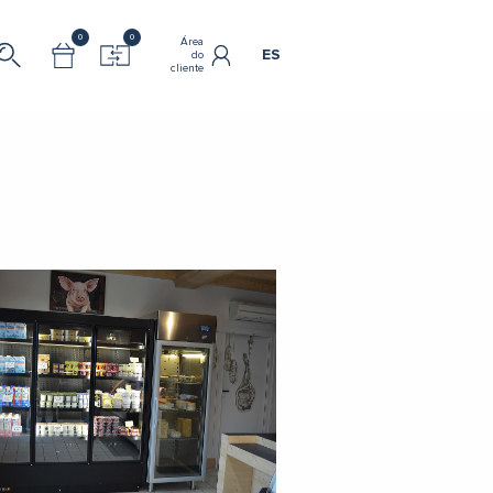
0
0
Área
ES
do
cliente