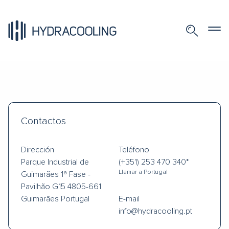
Contactos
Dirección
Teléfono
Parque Industrial de
(+351) 253 470 340*
Llamar a Portugal
Guimarães
1ª Fase -
Pavilhão G15
4805-661
Guimarães
Portugal
E-mail
info@hydracooling.pt