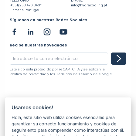
TELÉFONO
E-MAIL
(+351) 253 470 340*
info@hydracooling.pt
Llamar a Portugal
Síguenos en nuestras Redes Sociales
Recibe nuestras novedades
Este sitio está protegido por reCAPTCHA y se aplican la
Política de privacidad
y los
Términos de servicio
de Google.
Usamos cookies!
Hydracooling 2026 - Todos los derechos reservados
Hola, este sitio web utiliza cookies esenciales para
Código de conducta
garantizar su correcto funcionamiento y cookies de
Politica de Calidad
seguimiento para comprender cómo interactúas con él.
Canal de denuncia