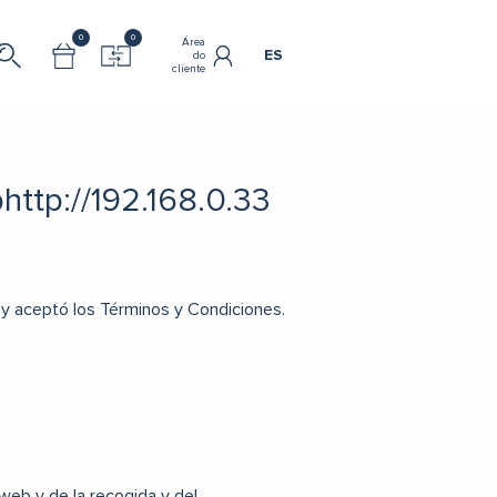
0
0
Área
ES
do
cliente
bhttp://192.168.0.33
ó y aceptó los Términos y Condiciones.
web y de la recogida y del