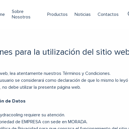
Sobre
me
Productos
Noticias
Contactos
Nosotros
es para la utilización del sitio we
o web, lea atentamente nuestros Términos y Condiciones.
el usuario se considerará como declaración de que lo mismo lo ley
 no debe utilizar la presente página web.
ión de Datos
Hydracooling requiere su atención.
 propriedad de EMPRESA con sede en MORADA.
ítica de Privacidad para que conozca el funcionamiento del sitio 