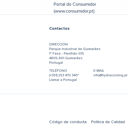
Portal do Consumidor
(www.consumidor.pt)
Contactos
DIRECCIÓN
Parque Industrial de Guimarães
1ª Fase - Pavilhão G15
4805-661 Guimarães
Portugal
TELÉFONO
E-MAIL
(+351) 253 470 340*
info@hydracooling.pt
Llamar a Portugal
Código de conducta
Politica de Calidad