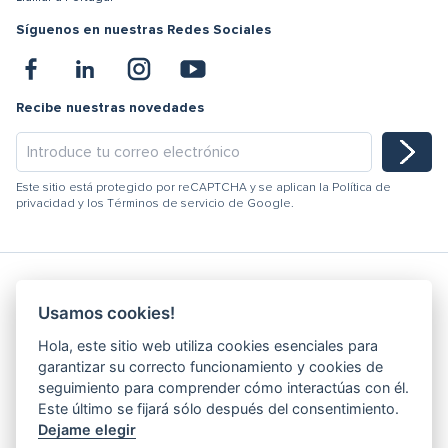
Síguenos en nuestras Redes Sociales
Recibe nuestras novedades
Este sitio está protegido por reCAPTCHA y se aplican la
Política de
privacidad
y los
Términos de servicio
de Google.
Usamos cookies!
Hydracooling 2026 - Todos los derechos reservados
Hola, este sitio web utiliza cookies esenciales para
Código de conducta
garantizar su correcto funcionamiento y cookies de
Politica de Calidad
seguimiento para comprender cómo interactúas con él.
Canal de denuncia
Este último se fijará sólo después del consentimiento.
Dejame elegir
Política de Privacidad