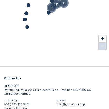
2
22
6
+
−
Contactos
DIRECCIÓN
Parque Industrial de Guimarães
1ª Fase - Pavilhão G15
4805-661
Guimarães
Portugal
TELÉFONO
E-MAIL
(+351) 253 470 340*
info@hydracooling.pt
Llamar a Portugal