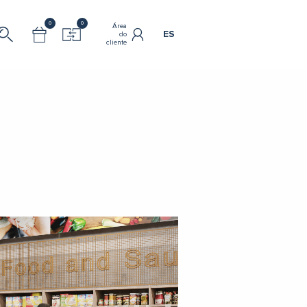
0
0
Área
ES
do
cliente