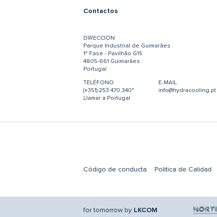
Contactos
DIRECCIÓN
Parque Industrial de Guimarães
1ª Fase - Pavilhão G15
4805-661 Guimarães
Portugal
TELÉFONO
E-MAIL
(+351) 253 470 340*
info@hydracooling.pt
Llamar a Portugal
Código de conducta
Politica de Calidad
for tomorrow by
LKCOM