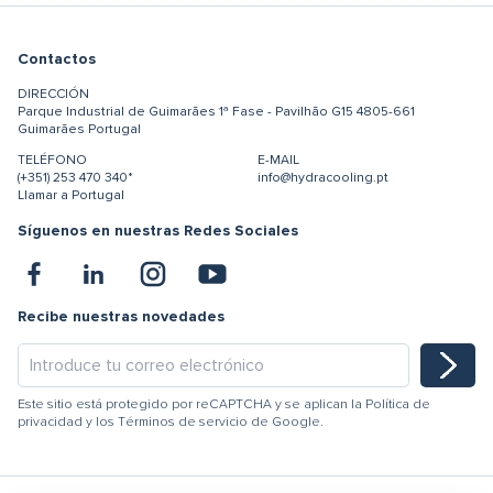
Contactos
DIRECCIÓN
Parque Industrial de Guimarães
1ª Fase - Pavilhão G15
4805-661
Guimarães
Portugal
TELÉFONO
E-MAIL
(+351) 253 470 340*
info@hydracooling.pt
Llamar a Portugal
Síguenos en nuestras Redes Sociales
Recibe nuestras novedades
Este sitio está protegido por reCAPTCHA y se aplican la
Política de
privacidad
y los
Términos de servicio
de Google.