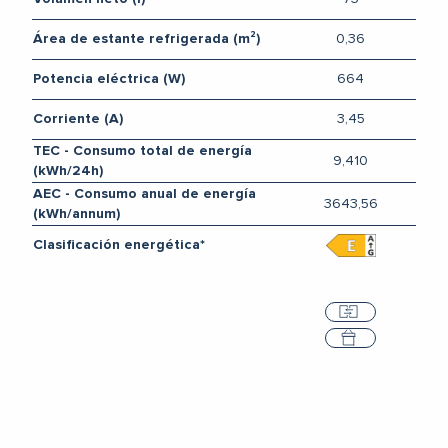
0,36
Área de estante refrigerada (m²)
664
Potencia eléctrica (W)
3,45
Corriente (A)
TEC - Consumo total de energía
9,410
(kWh/24h)
AEC - Consumo anual de energía
3643,56
(kWh/annum)
Clasificación energética*
Comparar
Seleccione